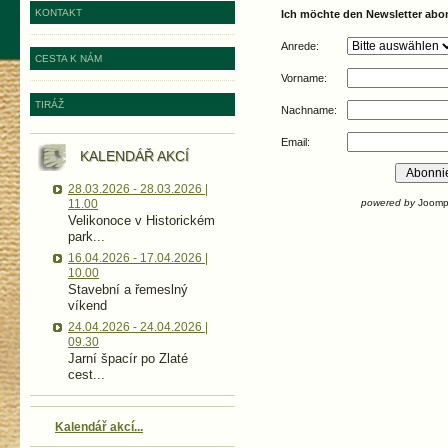
KONTAKT
Ich möchte den Newsletter abo
Anrede:
CESTA K NÁM
Vorname:
TIRÁŽ
Nachname:
Email:
KALENDÁŘ AKCÍ
28.03.2026 - 28.03.2026 |
11.00
powered by
Joompi
Velikonoce v Historickém
park...
16.04.2026 - 17.04.2026 |
10.00
Stavební a řemeslný
víkend
24.04.2026 - 24.04.2026 |
09.30
Jarní špacír po Zlaté
cest...
Kalendář akcí...