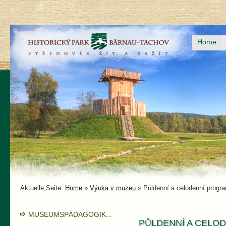
Home
Aktuelle Seite:
Home
»
Výuka v muzeu
»
Půldenní a celodenní progr
MUSEUMSPÄDAGOGIK...
PŮLDENNÍ A CELO