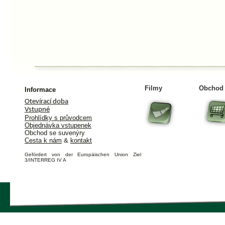
jednávka
tupenek
Filmy
Obchod
Informace
Otevírací doba
Vstupné
Prohlídky s průvodcem
Objednávka vstupenek
Obchod se suvenýry
Cesta k nám
&
kontakt
Gefördert von der Europäischen Union Ziel
3/INTERREG IV A