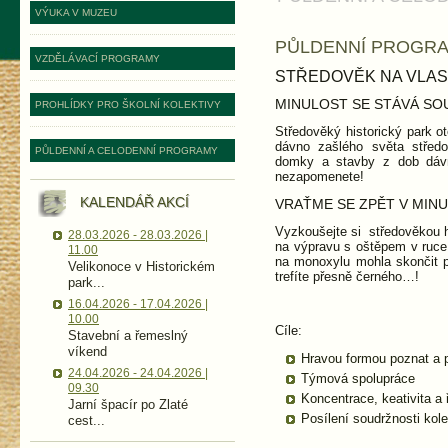
VÝUKA V MUZEU
PŮLDENNÍ PROGRA
VZDĚLÁVACÍ PROGRAMY
STŘEDOVĚK NA VLAST
MINULOST SE STÁVÁ SO
PROHLÍDKY PRO ŠKOLNÍ KOLEKTIVY
Středověký historický park o
dávno zašlého světa středo
PŮLDENNÍ A CELODENNÍ PROGRAMY
domky a stavby z dob dávn
nezapomenete!
KALENDÁŘ AKCÍ
VRAŤME SE ZPĚT V MINU
Vyzkoušejte si středověkou h
28.03.2026 - 28.03.2026 |
na výpravu s oštěpem v ruce
11.00
na monoxylu mohla skončit p
Velikonoce v Historickém
trefíte přesně černého…!
park...
16.04.2026 - 17.04.2026 |
10.00
Cíle:
Stavební a řemeslný
víkend
Hravou formou poznat a p
24.04.2026 - 24.04.2026 |
Týmová spolupráce
09.30
Koncentrace, keativita a
Jarní špacír po Zlaté
Posílení soudržnosti kole
cest...