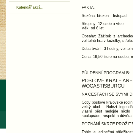
Kalendář akcí...
FAKTA:
Sezóna: březen – listopad
Skupiny: 12 osob a více
Věk: od 6 let
Obsahy: Zážitek z archeolo
volitelně hra v kuželky, stře
Doba trvání: 3 hodiny, volite
Cena: 19,50 Euro na osobu, r
PŮLDENNÍ PROGRAM B:
POSLOVÉ KRÁLE ANE
WOGASTISBURGU
NA CESTÁCH SE SVÝMI 
Coby poslové královské rodin
velký úkol… Nalézt legend
vlasní pěst nedojde nikdo
spolupráce, respekt a důvěra 
POZNÁNÍ SKRZE PROŽIT
Tohle je jedinečná příležit