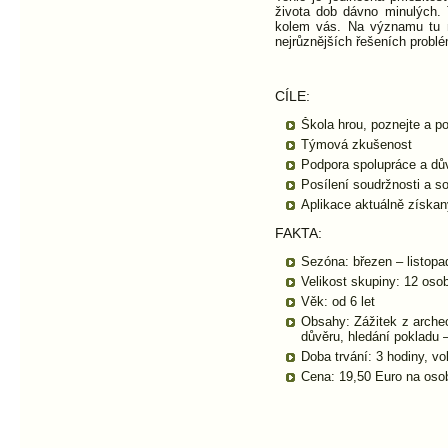
života dob dávno minulých. 
kolem vás. Na významu tu n
nejrůznějších řešeních probl
CÍLE:
Škola hrou, poznejte a p
Týmová zkušenost
Podpora spolupráce a dů
Posílení soudržnosti a so
Aplikace aktuálně získan
FAKTA:
Sezóna: březen – listopa
Velikost skupiny: 12 oso
Věk: od 6 let
Obsahy: Zážitek z archeo
důvěru, hledání pokladu –
Doba trvání: 3 hodiny, vo
Cena: 19,50 Euro na osob