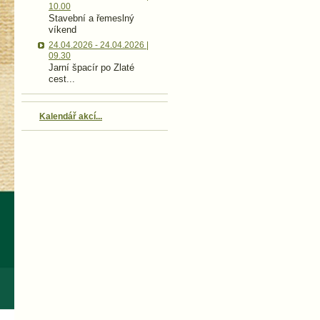
10.00
Stavební a řemeslný
víkend
24.04.2026 - 24.04.2026 |
09.30
Jarní špacír po Zlaté
cest...
Kalendář akcí...