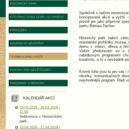
HISTORICKÝ PARK
Společně s našimi renomova
koncipované akce a vyžití 
OTEVÍRACÍ DOBA-CENÍK VSTUPNÉHO
prostě jen jako příjemné zpe
parku Bärnau-Tachov.
PROHLÍDKY
Historický park nabízí cel
standardní prohlídku muzea, 
SKUPINOVÉ NÁVŠTĚVY
domu z vrboví, dřeva a hlí
Vašim představám se v 
nabídkovým programem chc
TEAMBUILDING A AKCE
kreativitu, a to v nevšedně 
POKYNY PRO NÁVŠTĚVNÍKY
Kromě toho jsou tu pro vás i
rétoriky, komunikačních dov
nejvhodnější program. Rádi v
PRÁZDNINY V REGIONU
KALENDÁŘ AKCÍ
28.03.2026 - 28.03.2026 |
11.00
Velikonoce v Historickém
park...
16.04.2026 - 17.04.2026 |